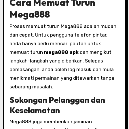
Cara Memuat Turun
Mega888
Proses memuat turun Mega888 adalah mudah
dan cepat. Untuk pengguna telefon pintar,
anda hanya perlu mencari pautan untuk
memuat turun
mega888 apk
dan mengikuti
langkah-langkah yang diberikan. Selepas
pemasangan, anda boleh log masuk dan mula
menikmati permainan yang ditawarkan tanpa
sebarang masalah.
Sokongan Pelanggan dan
Keselamatan
Mega888 juga memberikan jaminan