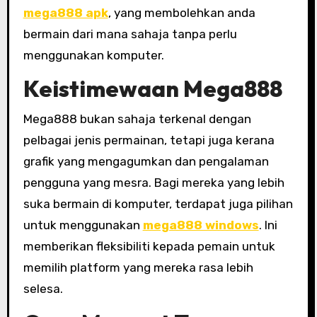
mega888 apk
, yang membolehkan anda
bermain dari mana sahaja tanpa perlu
menggunakan komputer.
Keistimewaan Mega888
Mega888 bukan sahaja terkenal dengan
pelbagai jenis permainan, tetapi juga kerana
grafik yang mengagumkan dan pengalaman
pengguna yang mesra. Bagi mereka yang lebih
suka bermain di komputer, terdapat juga pilihan
untuk menggunakan
mega888 windows
. Ini
memberikan fleksibiliti kepada pemain untuk
memilih platform yang mereka rasa lebih
selesa.