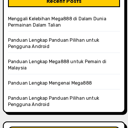
Recent Posts
Menggali Kelebihan Mega888 di Dalam Dunia
Permainan Dalam Talian
Panduan Lengkap Panduan Pilihan untuk
Pengguna Android
Panduan Lengkap Mega888 untuk Pemain di
Malaysia
Panduan Lengkap Mengenai Mega888
Panduan Lengkap Panduan Pilihan untuk
Pengguna Android