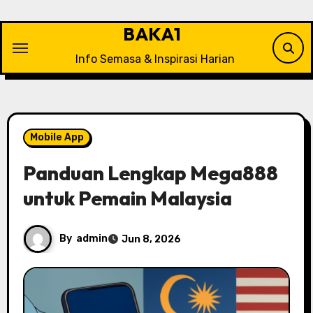
Skip
to
BAKA1
content
Info Semasa & Inspirasi Harian
Mobile App
Panduan Lengkap Mega888
untuk Pemain Malaysia
By
admin
Jun 8, 2026