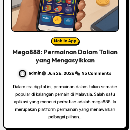
Mobile App
Mega888: Permainan Dalam Talian
yang Mengasyikkan
admin
Jun 26, 2026
No Comments
Dalam era digital ini, permainan dalam talian semakin
popular di kalangan pemain di Malaysia. Salah satu
aplikasi yang mencuri perhatian adalah mega888. Ia
merupakan platform permainan yang menawarkan
pelbagai pilihan…