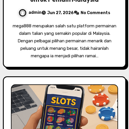
admin
Jun 27, 2026
No Comments
mega888 merupakan salah satu platform permainan
dalam talian yang semakin popular di Malaysia.
Dengan pelbagai pilihan permainan menarik dan
peluang untuk menang besar, tidak hairanlah
mengapa ia menjadi pilihan ramai…