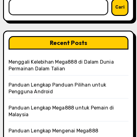
Cari
Recent Posts
Menggali Kelebihan Mega888 di Dalam Dunia
Permainan Dalam Talian
Panduan Lengkap Panduan Pilihan untuk
Pengguna Android
Panduan Lengkap Mega888 untuk Pemain di
Malaysia
Panduan Lengkap Mengenai Mega888