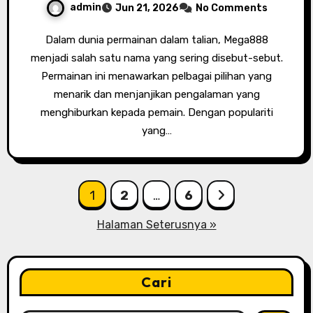
admin
Jun 21, 2026
No Comments
Dalam dunia permainan dalam talian, Mega888
menjadi salah satu nama yang sering disebut-sebut.
Permainan ini menawarkan pelbagai pilihan yang
menarik dan menjanjikan pengalaman yang
menghiburkan kepada pemain. Dengan populariti
yang…
Posts
1
2
…
6
pagination
Halaman Seterusnya »
Cari