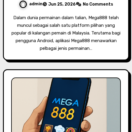
admin
Jun 25, 2026
No Comments
Dalam dunia permainan dalam talian, Mega888 telah
muncul sebagai salah satu platform pilihan yang
popular di kalangan pemain di Malaysia. Terutama bagi
pengguna Android, aplikasi Mega888 menawarkan
pelbagai jenis permainan…