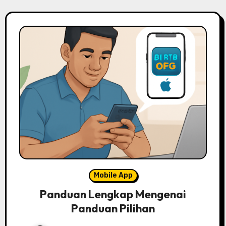
Mobile App
Panduan Lengkap Mengenai
Panduan Pilihan