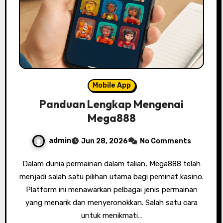
Mobile App
Panduan Lengkap Mengenai
Mega888
admin
Jun 28, 2026
No Comments
Dalam dunia permainan dalam talian, Mega888 telah
menjadi salah satu pilihan utama bagi peminat kasino.
Platform ini menawarkan pelbagai jenis permainan
yang menarik dan menyeronokkan. Salah satu cara
untuk menikmati…