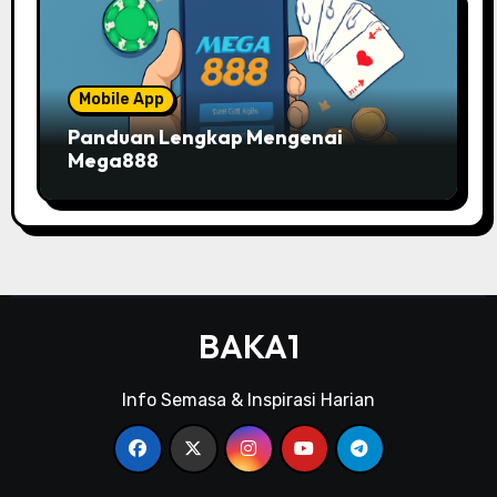
Mobile App
Panduan Lengkap Mengenai
Mega888
BAKA1
Info Semasa & Inspirasi Harian