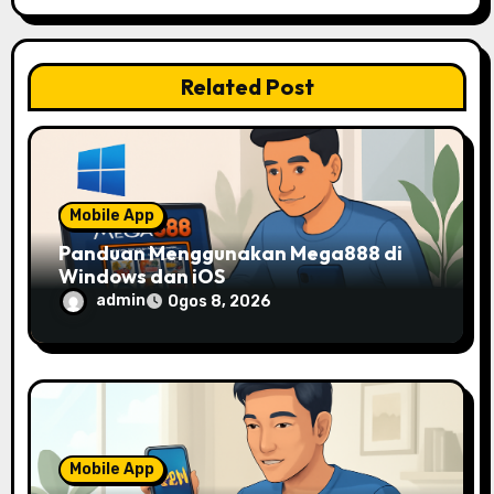
i
r
Related Post
i
m
a
Mobile App
Panduan Menggunakan Mega888 di
n
Windows dan iOS
admin
Ogos 8, 2026
Mobile App