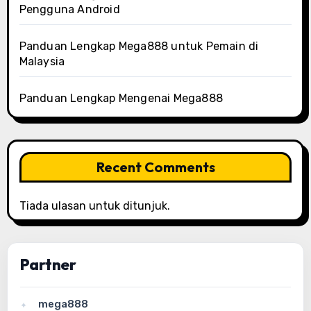
Pengguna Android
Panduan Lengkap Mega888 untuk Pemain di
Malaysia
Panduan Lengkap Mengenai Mega888
Recent Comments
Tiada ulasan untuk ditunjuk.
Partner
mega888