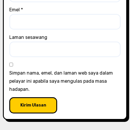
Emel
*
Laman sesawang
Simpan nama, emel, dan laman web saya dalam
pelayar ini apabila saya mengulas pada masa
hadapan.