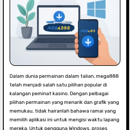
Dalam dunia permainan dalam talian, mega888
telah menjadi salah satu pilihan popular di
kalangan peminat kasino. Dengan pelbagai
pilihan permainan yang menarik dan grafik yang
memukau, tidak hairanlah bahawa ramai yang
memilih aplikasi ini untuk mengisi waktu lapang
mereka. Untuk pengguna Windows, proses