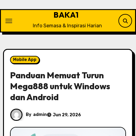
Skip
to
BAKA1
content
Info Semasa & Inspirasi Harian
Mobile App
Panduan Memuat Turun
Mega888 untuk Windows
dan Android
By
admin
Jun 29, 2026