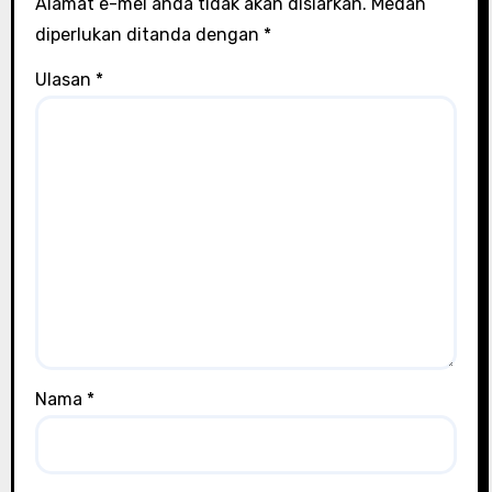
Alamat e-mel anda tidak akan disiarkan.
Medan
diperlukan ditanda dengan
*
Ulasan
*
Nama
*