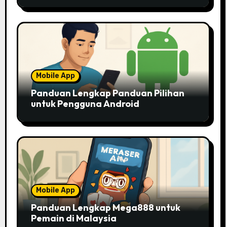
Mobile App
Panduan Lengkap Panduan Pilihan
untuk Pengguna Android
Mobile App
Panduan Lengkap Mega888 untuk
Pemain di Malaysia