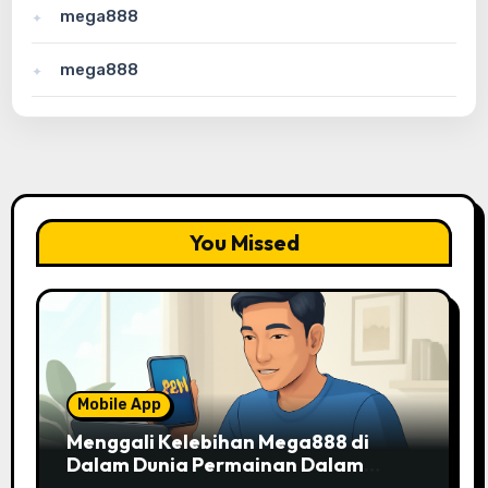
mega888
mega888
You Missed
Mobile App
Menggali Kelebihan Mega888 di
Dalam Dunia Permainan Dalam
Talian