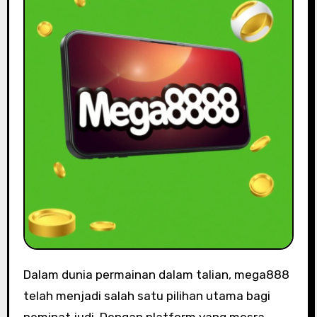
Dalam dunia permainan dalam talian, mega888
telah menjadi salah satu pilihan utama bagi
peminat judi. Dengan platform yang mesra