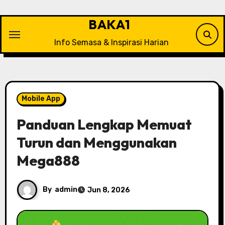
Skip
to
BAKA1
content
Info Semasa & Inspirasi Harian
Mobile App
Panduan Lengkap Memuat
Turun dan Menggunakan
Mega888
By
admin
Jun 8, 2026