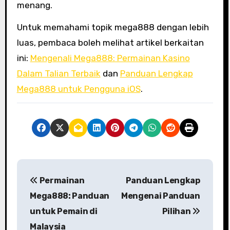
menang.
Untuk memahami topik mega888 dengan lebih
luas, pembaca boleh melihat artikel berkaitan
ini:
Mengenali Mega888: Permainan Kasino
Dalam Talian Terbaik
dan
Panduan Lengkap
Mega888 untuk Pengguna iOS
.
N
Permainan
Panduan Lengkap
a
Mega888: Panduan
Mengenai Panduan
v
untuk Pemain di
Pilihan
Malaysia