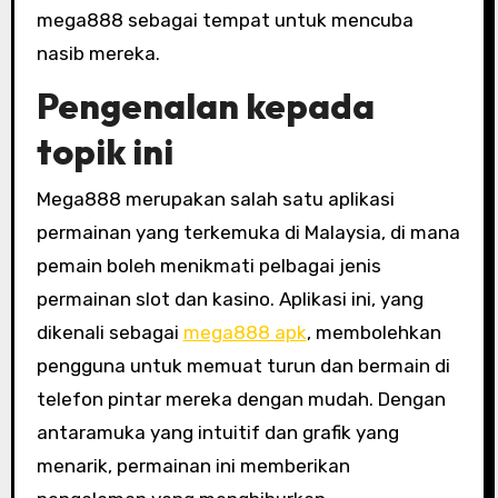
mega888 sebagai tempat untuk mencuba
nasib mereka.
Pengenalan kepada
topik ini
Mega888 merupakan salah satu aplikasi
permainan yang terkemuka di Malaysia, di mana
pemain boleh menikmati pelbagai jenis
permainan slot dan kasino. Aplikasi ini, yang
dikenali sebagai
mega888 apk
, membolehkan
pengguna untuk memuat turun dan bermain di
telefon pintar mereka dengan mudah. Dengan
antaramuka yang intuitif dan grafik yang
menarik, permainan ini memberikan