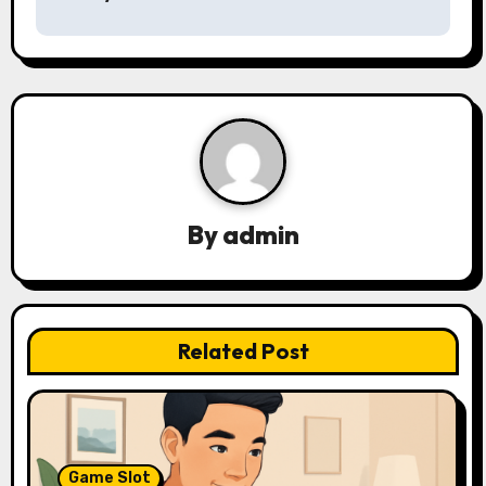
i
g
a
s
i
k
By
admin
i
r
Related Post
i
m
a
Game Slot