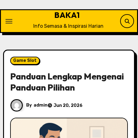
Skip
to
BAKA1
content
Info Semasa & Inspirasi Harian
Game Slot
Panduan Lengkap Mengenai
Panduan Pilihan
By
admin
Jun 20, 2026