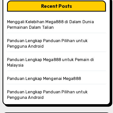
Recent Posts
Menggali Kelebihan Mega888 di Dalam Dunia
Permainan Dalam Talian
Panduan Lengkap Panduan Pilihan untuk
Pengguna Android
Panduan Lengkap Mega888 untuk Pemain di
Malaysia
Panduan Lengkap Mengenai Mega888
Panduan Lengkap Panduan Pilihan untuk
Pengguna Android