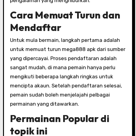
pengalaman yang menghiburkan.
Cara Memuat Turun dan
Mendaftar
Untuk mula bermain, langkah pertama adalah
untuk memuat turun mega888 apk dari sumber
yang dipercayai. Proses pendaftaran adalah
sangat mudah, di mana pemain hanya perlu
mengikuti beberapa langkah ringkas untuk
mencipta akaun. Setelah pendaftaran selesai,
pemain sudah boleh menjelajahi pelbagai
permainan yang ditawarkan.
Permainan Popular di
topik ini