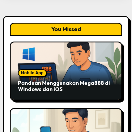
You Missed
Mobile App
Panduan Menggunakan Mega888 di
Windows dan iOS