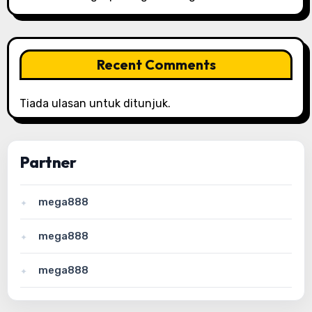
Recent Comments
Tiada ulasan untuk ditunjuk.
Partner
mega888
mega888
mega888