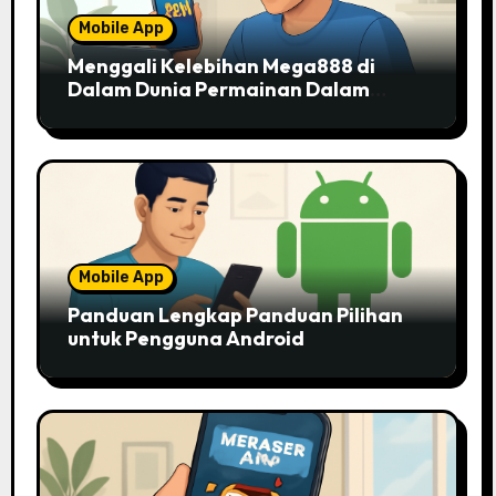
Mobile App
Menggali Kelebihan Mega888 di
Dalam Dunia Permainan Dalam
Talian
Mobile App
Panduan Lengkap Panduan Pilihan
untuk Pengguna Android