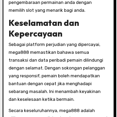
pengembaraan permainan anda dengan
memilih slot yang menarik bagi anda.
Keselamatan dan
Kepercayaan
Sebagai platform perjudian yang dipercayai,
mega888 memastikan bahawa semua
transaksi dan data peribadi pemain dilindungi
dengan selamat. Dengan sokongan pelanggan
yang responsif, pemain boleh mendapatkan
bantuan dengan cepat jika menghadapi
sebarang masalah. Ini menambah keyakinan
dan keselesaan ketika bermain.
Secara keseluruhannya, mega888 adalah