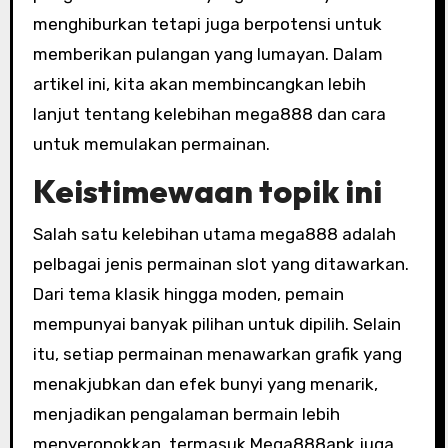
menghiburkan tetapi juga berpotensi untuk
memberikan pulangan yang lumayan. Dalam
artikel ini, kita akan membincangkan lebih
lanjut tentang kelebihan mega888 dan cara
untuk memulakan permainan.
Keistimewaan topik ini
Salah satu kelebihan utama mega888 adalah
pelbagai jenis permainan slot yang ditawarkan.
Dari tema klasik hingga moden, pemain
mempunyai banyak pilihan untuk dipilih. Selain
itu, setiap permainan menawarkan grafik yang
menakjubkan dan efek bunyi yang menarik,
menjadikan pengalaman bermain lebih
menyeronokkan, termasuk Mega888apk juga