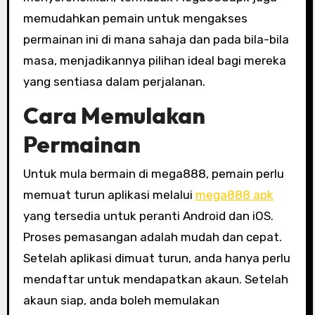
memudahkan pemain untuk mengakses
permainan ini di mana sahaja dan pada bila-bila
masa, menjadikannya pilihan ideal bagi mereka
yang sentiasa dalam perjalanan.
Cara Memulakan
Permainan
Untuk mula bermain di mega888, pemain perlu
memuat turun aplikasi melalui
mega888 apk
yang tersedia untuk peranti Android dan iOS.
Proses pemasangan adalah mudah dan cepat.
Setelah aplikasi dimuat turun, anda hanya perlu
mendaftar untuk mendapatkan akaun. Setelah
akaun siap, anda boleh memulakan